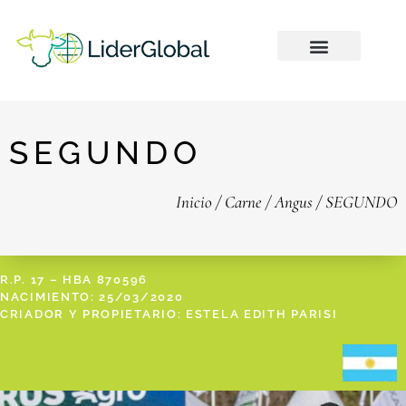
SEGUNDO
Inicio
/
Carne
/
Angus
/ SEGUNDO
R.P. 17 – HBA 870596
NACIMIENTO: 25/03/2020
CRIADOR Y PROPIETARIO: ESTELA EDITH PARISI