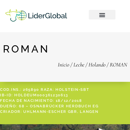
ROMAN
Inicio
/
Leche
/
Holando
/ ROMAN
COD.INS.: 265890 RAZA: HOLSTEIN-SBT
IB-ID: HOLDEUM000361230613
FECHA DE NACIMIENTO: 18/12/2018
DUEÑO: 68 – OSNABRÜCKER HERDBUCH EG
CRIADOR: UHLMANN-ESCHER GBR, LANGEN