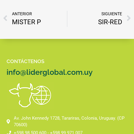
ANTERIOR
SIGUIENTE
MISTER P
SIR-RED
CONTÁCTENOS
info@liderglobal.com.uy
Av. John Kennedy 1728, Tarariras, Colonia, Uruguay. (CP
70600)
+598 98 500 600 - +598 99 971 007