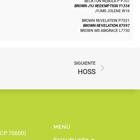
BECKTON NEBULA P P707
BROWN JYJ REDEMPTION Y1334
JYJMS JOLENE W16
BROWN REVELATION P7021
BROWN REVELATION X7597
BROWN MS ABIGRACE L7730
SIGUIENTE
HOSS
MENÚ
 (CP 70600)
Razas de Leche