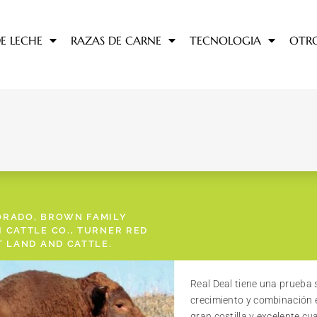
E LECHE
RAZAS DE CARNE
TECNOLOGIA
OTR
ORADO, BROWN FAMILY
 CATTLE CO., TURNER RED
T LAND AND CATTLE.
Real Deal tiene una prueba 
crecimiento y combinación 
gran costilla y excelente cu