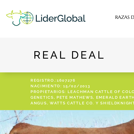
RAZAS D
REAL DEAL
REGISTRO.:1607276
NACIMIENTO: 15/02/2013
PROPIETARIOS: LEACHMAN CATTLE OF COL
GENETICS, PETE MATHEWS, EMERALD EARTH
ANGUS, WATTS CATTLE CO. Y SHIELDKNIGH