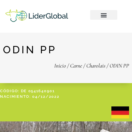
ODIN PP
Inicio
/
Carne
/
Charolais
/ ODIN PP
CÓDIGO: DE 0541640901
NACIMIENTO: 04/12/2022