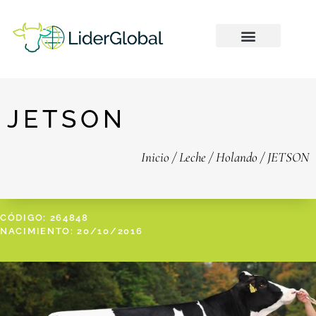
JETSON
Inicio
/
Leche
/
Holando
/ JETSON
CÓDIGO: 264848
NACIMIENTO: 20/10/2016