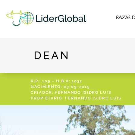
RAZAS D
DEAN
R.P.: 109 – H.B.A: 1032
NACIMIENTO: 03-09-2015
CRIADOR: FERNANDO ISIDRO LUIS
PROPIETARIO: FERNANDO ISIDRO LUIS