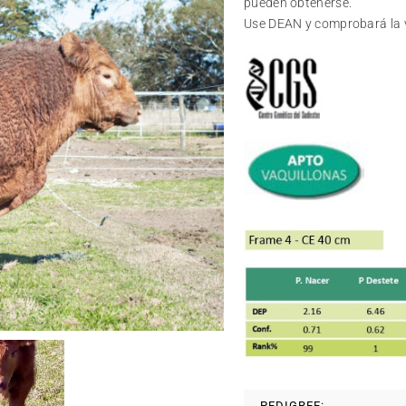
pueden obtenerse.
Use DEAN y comprobará la v
PEDIGREE: