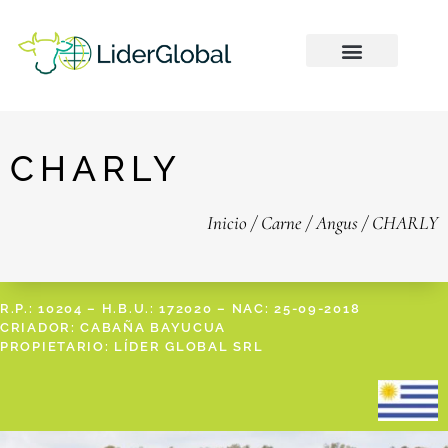
CHARLY
Inicio
/
Carne
/
Angus
/ CHARLY
R.P.: 10204 – H.B.U.: 172020 – NAC: 25-09-2018
CRIADOR: CABAÑA BAYUCUA
PROPIETARIO: LÍDER GLOBAL SRL