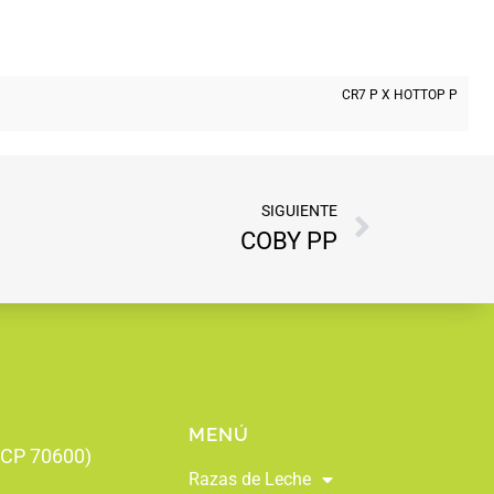
CR7 P X HOTTOP P
SIGUIENTE
COBY PP
MENÚ
 (CP 70600)
Razas de Leche