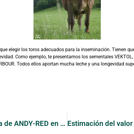
 que elegir los toros adecuados para la inseminación. Tienen que
gevidad. Como ejemplo, te presentamos los sementales VEKTOL
OUR. Todos ellos aportan mucha leche y una longevidad supe
Todo el mundo quiere una hija de ANDY-RED en su rebaño.