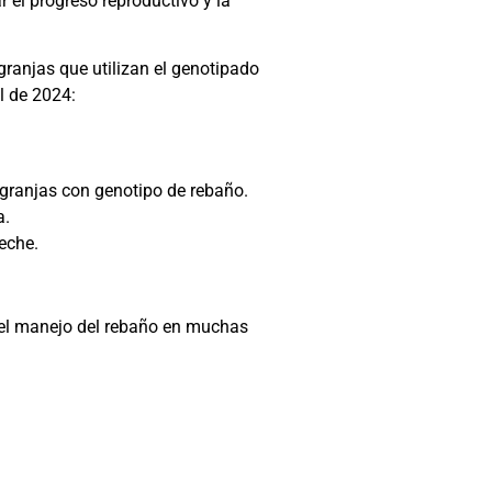
el progreso reproductivo y la
ranjas que utilizan el genotipado
l de 2024:
 granjas con genotipo de rebaño.
a.
eche.
del manejo del rebaño en muchas